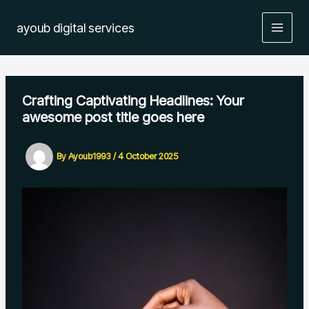
Skip
MAIN
to
ayoub digital services
MEN
content
Crafting Captivating Headlines: Your
awesome post title goes here
By
Ayoub1993
/
4 October 2025